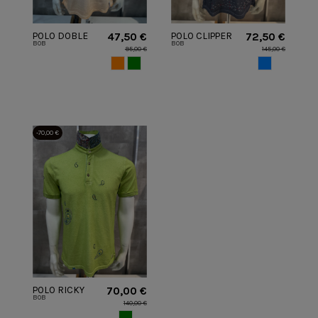
POLO DOBLE
POLO CLIPPER
47,50 €
72,50 €
BOB
BOB
UNICA BOB
DIS0086 BOB
95,00 €
145,00 €
NARANJA
VERDE
AZUL
-70,00 €
POLO RICKY
70,00 €
BOB
R00378 BOB
140,00 €
VERDE