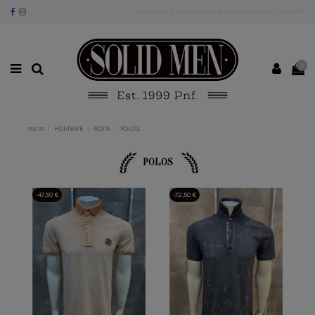
ENVÍOS A PARTIR DE 70€ Y DEVOLUCIONES
GRATIS
0
Inicio
HOMBRE
ROPA
POLOS
POLOS
-47,50 €
-72,50 €