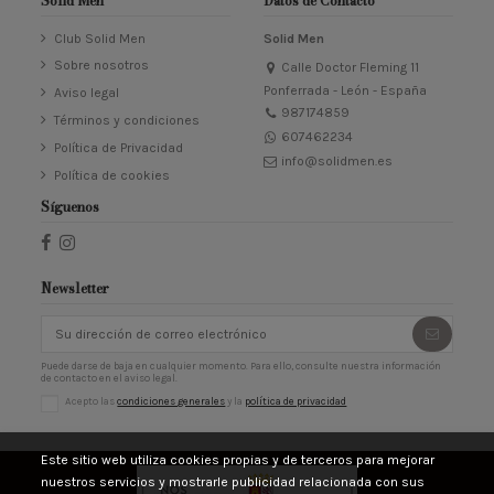
Solid Men
Datos de Contacto
Club Solid Men
Solid Men
Sobre nosotros
Calle Doctor Fleming 11
Ponferrada - León - España
Aviso legal
987174859
Términos y condiciones
607462234
Política de Privacidad
info@solidmen.es
Política de cookies
Síguenos
Newsletter
Puede darse de baja en cualquier momento. Para ello, consulte nuestra información
de contacto en el aviso legal.
Acepto las
condiciones generales
y la
política de privacidad
Este sitio web utiliza cookies propias y de terceros para mejorar
nuestros servicios y mostrarle publicidad relacionada con sus