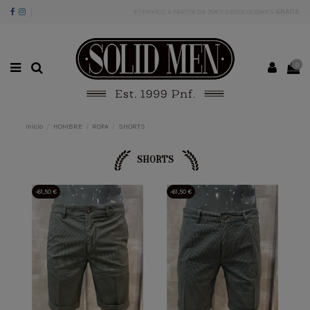
ENVÍOS A PARTIR DE 70€ Y DEVOLUCIONES
GRATIS
0
Inicio
HOMBRE
ROPA
SHORTS
SHORTS
-61,50 €
-61,50 €