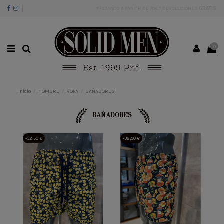
ENVÍOS A PARTIR DE 70€ Y DEVOLUCIONES
GRATIS
0
Inicio
HOMBRE
ROPA
BAÑADORES
BAÑADORES
-32,50 €
-32,50 €