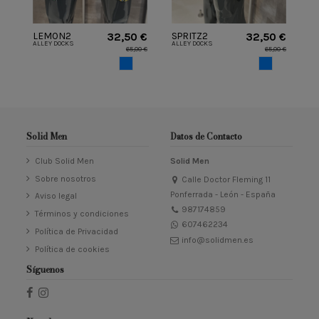
LEMON2
SPRITZ2
32,50 €
32,50 €
ALLEY DOCKS
ALLEY DOCKS
BAÑADOR BOB
BAÑADOR
65,00 €
65,00 €
ALKEY DOCKS
AZUL
AZUL
Solid Men
Datos de Contacto
Club Solid Men
Solid Men
Sobre nosotros
Calle Doctor Fleming 11
Ponferrada - León - España
Aviso legal
987174859
Términos y condiciones
607462234
Política de Privacidad
info@solidmen.es
Política de cookies
Síguenos