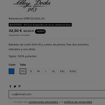
Referencia
SPRITZ2.AZUL.XS
AGOTADO - Artículo disponible con otras combinaciones
32,50 €
65,00 €
-32,50 €
Impuestos incluidos
Bañador de corte Slim fit y cortos de pierna. Trae dos bolsillos
laterales y uno atrás.
Tejido: 100% poliester
Color
Talla
AZUL
XS
S
M
L
XL
XXL
XXXL
Acepto las
condiciones generales
y la
política de privacidad