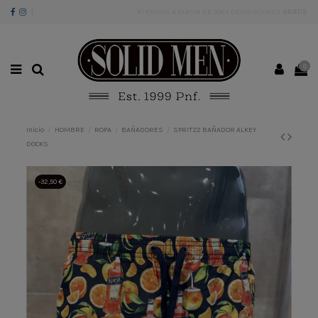
ENVÍOS A PARTIR DE 70€ Y DEVOLUCIONES
GRATIS
0
Inicio
HOMBRE
ROPA
BAÑADORES
SPRITZ2 BAÑADOR ALKEY
DOCKS
-32,50 €