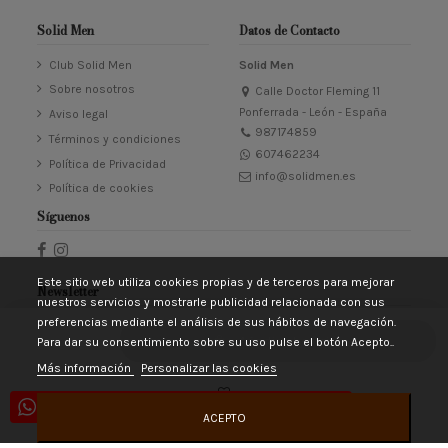
Solid Men
Datos de Contacto
Club Solid Men
Solid Men
Sobre nosotros
Calle Doctor Fleming 11
Ponferrada - León - España
Aviso legal
987174859
Términos y condiciones
607462234
Política de Privacidad
info@solidmen.es
Política de cookies
Síguenos
Este sitio web utiliza cookies propias y de terceros para mejorar
Newsletter
nuestros servicios y mostrarle publicidad relacionada con sus
preferencias mediante el análisis de sus hábitos de navegación.
Añadir al carrito
Para dar su consentimiento sobre su uso pulse el botón Acepto..
Puede darse de baja en cualquier momento. Para ello, consulte nuestra información
Más información
Personalizar las cookies
de contacto en el aviso legal.
Acepto las
condiciones generales
y la
política de privacidad
Horario atención al cliente de L a V de 10 a 14 y 17 a 21
ACEPTO