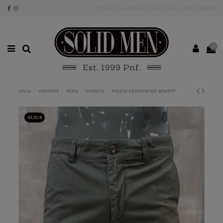
ENVÍOS A PARTIR DE 70€ Y DEVOLUCIONES
GRATIS
0
Inicio
HOMBRE
ROPA
SHORTS
PIRATA SERGENTBE 40WEFT
-61,50 €