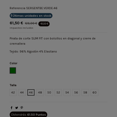
Referencia
SERGENTBE.VERDE.46
Últimas unidades en stock
61,50 €
123,00 €
-61,50 €
Impuestos incluidos
Pirata de corte SLIM FIT con bolsillos en diagonal y cierre de
cremallera
Tejido: 96% Algodón 4% Elastano
Color
VERDE
Talla
42
44
46
48
50
52
54
56
58
60
Obtendrás
61.50 Puntos