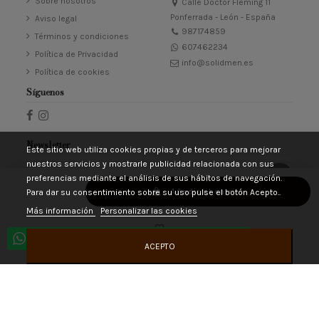
Sobre nosotros
Calle Doctor Fleming 11
Ponferrada - León - España
Aviso legal
987174859
Términos y condiciones
607462234
Política de Privacidad
info@solidmen.es
Política de cookies
Síguenos
Newsletter
Este sitio web utiliza cookies propias y de terceros para mejorar
nuestros servicios y mostrarle publicidad relacionada con sus
preferencias mediante el análisis de sus hábitos de navegación.
Añadir al carrito
Para dar su consentimiento sobre su uso pulse el botón Acepto..
Puede darse de baja en cualquier momento. Para ello, consulte nuestra información
de contacto en el aviso legal.
Más información
Personalizar las cookies
Acepto las
condiciones generales
y la
política de privacidad
Horario atención al cliente de L a V de 10 a 14 y 17 a 21
ACEPTO
© ALVE EUROPA S.L. Todos los derechos reservados. Powered by