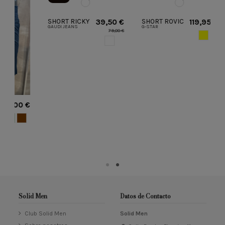
SHORT RICKY
SHORT ROVIC
39,50 €
119,95 €
GAUDI JEANS
G-STAR
RELAXED
ZIP RELAXED
79,00 €
AMARILLO
GAUDI
G-STAR
WHITE
0 €
OLOR
RDE
MARRON
Solid Men
Datos de Contacto
Club Solid Men
Solid Men