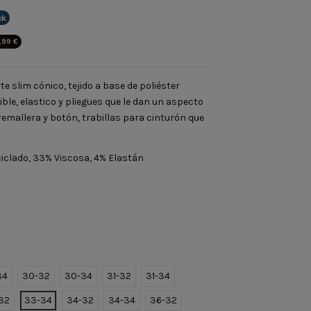
ck
,99 €
te slim cónico, tejido a base de poliéster
xible, elastico y pliegues que le dan un aspecto
emallera y botón, trabillas para cinturón que
eciclado, 33% Viscosa, 4% Elastán
34
30-32
30-34
31-32
31-34
32
33-34
34-32
34-34
36-32