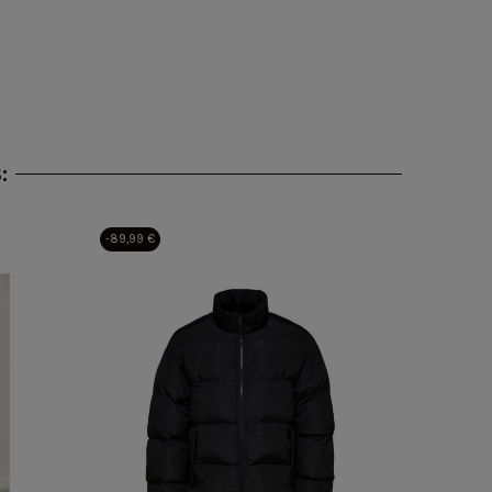
:
-89,99 €