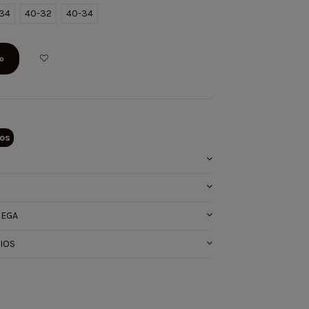
34
40-32
40-34
to
tos
REGA
IOS