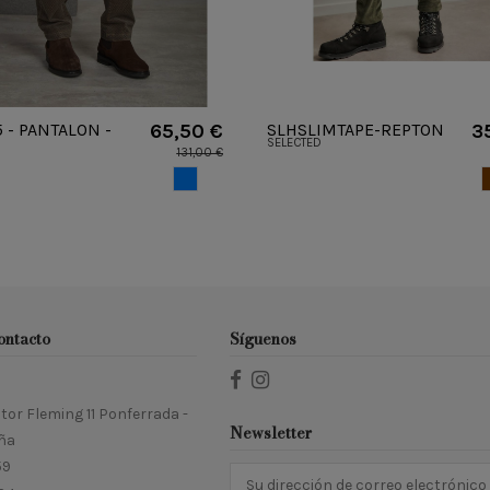
 - PANTALON -
65,50 €
SLHSLIMTAPE-REPTON
3
SELECTED
O
172 CORD - PANTALON -
131,00 €
SELECTED - 16080547
AZUL
ontacto
Síguenos
tor Fleming 11 Ponferrada -
Newsletter
ña
59