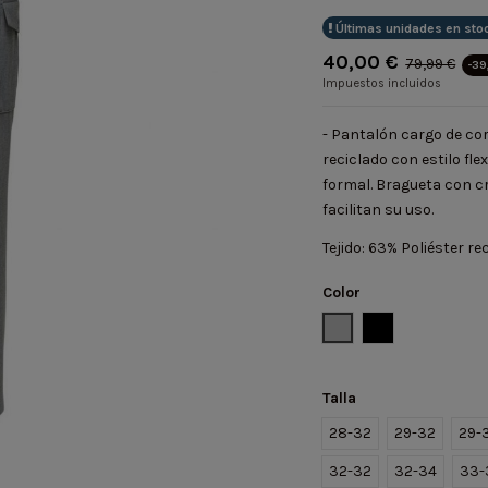
Últimas unidades en sto
40,00 €
79,99 €
-39
Impuestos incluidos
- Pantalón cargo de cor
reciclado con estilo fle
formal. Bragueta con cr
facilitan su uso.
Tejido: 63% Poliéster r
Color
GRIS
NEGRO
Talla
28-32
29-32
29-
32-32
32-34
33-