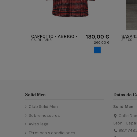
CAPPOTTO - ABRIGO -
130,00 €
SASA45
GAUDI JEANS
AT.P.C0
GAUDI - A121GU35036
AT.P.C
260,00 €
AZUL
Solid Men
Datos de C
Club Solid Men
Solid Men
Sobre nosotros
Calle Doc
León - Espa
Aviso legal
9871748
Términos y condiciones