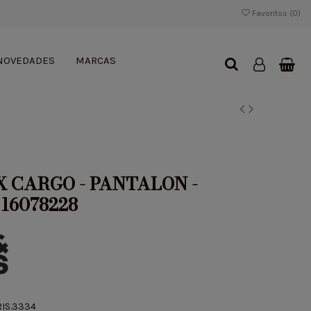
Favoritos (
0
)
NOVEDADES
MARCAS
 CARGO - PANTALON -
 16078228
RIS.3334