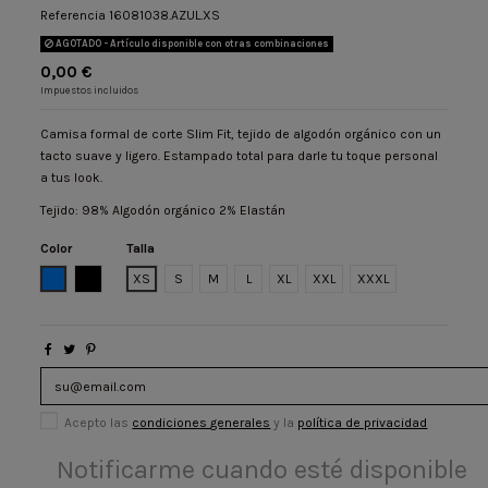
Referencia
16081038.AZUL.XS
AGOTADO - Artículo disponible con otras combinaciones
0,00 €
Impuestos incluidos
Camisa formal de corte Slim Fit, tejido de algodón orgánico con un
tacto suave y ligero. Estampado total para darle tu toque personal
a tus look.
Tejido: 98% Algodón orgánico 2% Elastán
Color
Talla
AZUL
NEGRO
XS
S
M
L
XL
XXL
XXXL
Acepto las
condiciones generales
y la
política de privacidad