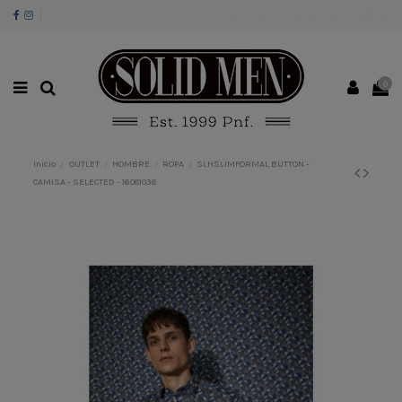
ENVÍOS A PARTIR DE 70€ Y DEVOLUCIONES
GRATIS
0
Inicio
OUTLET
HOMBRE
ROPA
SLHSLIMFORMAL BUTTON -
CAMISA - SELECTED - 16081038