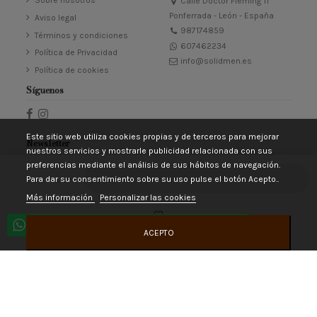
Sobre nosotros
Calle Doctor Fleming 11
Ponferrada - León - España
Aviso legal
987174859
Términos y condiciones
607462234
Política de Privacidad
info@solidmen.es
Política de cookies
Síguenos
Este sitio web utiliza cookies propias y de terceros para mejorar
Newsletter
nuestros servicios y mostrarle publicidad relacionada con sus
preferencias mediante el análisis de sus hábitos de navegación.
Añadir al carrito
Para dar su consentimiento sobre su uso pulse el botón Acepto..
Puede darse de baja en cualquier momento. Para ello, consulte nuestra información
Más información
Personalizar las cookies
de contacto en el aviso legal.
Acepto las
condiciones generales
y la
política de privacidad
Horario atención al cliente de L a V de 10 a 14 y 17 a 21
ACEPTO
© ALVE EUROPA S.L. Todos los derechos reservados. Powered by